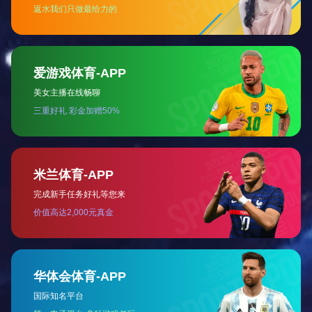
分类：
解决方案
发布时间：
2022-07-29 15:49:45
访问量：
0
概要:
概要:
详情
风险与挑战
云计算安全解决方案
云计算安全全景
下一代防火墙构建云管理平面与业务平面、虚拟机与宿主机、
不同安全级别的等保业务区、不同用户的虚拟网络以及虚拟机